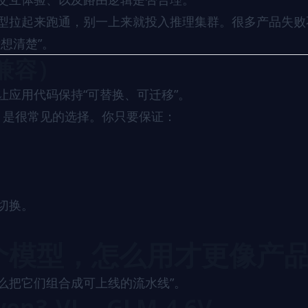
型拉起来跑通，别一上来就投入推理集群。很多产品失败
想清楚”。
 兼容）
让应用代码保持“可替换、可迁移”。
erver 是很常见的选择。你只要保证：
切换。
哪个模型，怎么用才更像产
怎么把它们组合成可上线的流水线”。
n3-VL、GLM-4.6V