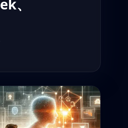
eek、
类