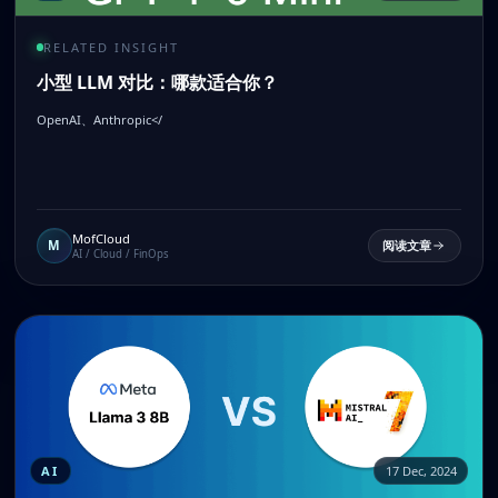
RELATED INSIGHT
小型 LLM 对比：哪款适合你？
OpenAI、Anthropic</
MofCloud
M
阅读文章
AI / Cloud / FinOps
AI
17 Dec, 2024