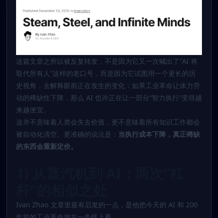
这篇文章之所以被反复转发，不是因为它又一次喊出了“AI 将
取代所有人”这样的老口号，而是因为它试图用一个更长的历
史视角，去解释眼前正在发生的变化：如果工业革命让体力劳
动的稀缺性下降，那么 AI 也许正在让一部分“智力执行”变得越
来越便宜。
这并不意味着人类会失去价值，更不意味着所有知识工作都会
被自动化清空。更准确的说法是：
当执行成本下降，真正稀缺
的东西会重新定价。
1) 从蒸汽机到 AI：两次“杠
杆”的相似之处
Ivan Zhao 文章里最有启发的一点，是他把今天的 AI 和 200
年前的工业革命放在一条线上看。