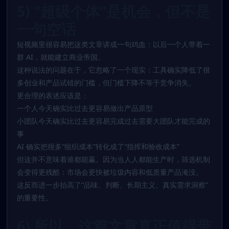
5) “超级个体”是机会，但不是
一句空话
短视频里很容易把这类文章讲成一句鸡血：以后一个人带着一
群 AI，就能建立商业帝国。
这种说法的问题在于，它忽略了一个现实：工具确实降低了很
多创业和产品试错的门槛，但门槛下降不等于竞争消失。
更合理的表述应该是：
一个人今天确实比过去更容易做出产品原型
小团队今天确实比过去更容易完成过去需要大团队才能完成的
事
AI 确实把很多“组织成本”转化成了“指挥和验收成本”
但这并不意味着谁都能赢。因为当人人都能生产时，筛选机制
会变得更残酷：市场会更快被垃圾内容和低质量产品淹没。
这反而进一步抬高了“品味、判断、长期主义、真实需求洞察”
的重要性。
6) 所以，这篇文章真正值得带