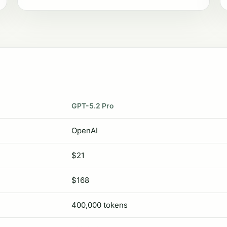
GPT-5.2 Pro
OpenAI
$21
$168
400,000 tokens