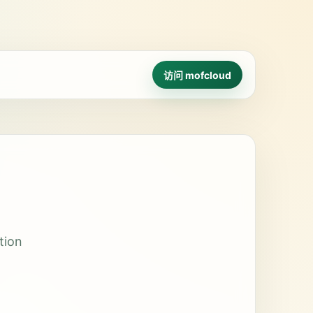
访问 mofcloud
ion