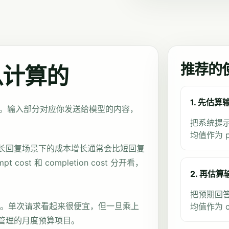
推荐的
么计算的
1. 先估算输
成本。输入部分对应你发送给模型的内容，
把系统提
均值作为 pr
长回复场景下的成本增长通常会比短回复
st 和 completion cost 分开看，
2. 再估算输
把预期回
重要。单次请求看起来很便宜，但一旦乘上
均值作为 co
管理的月度预算项目。