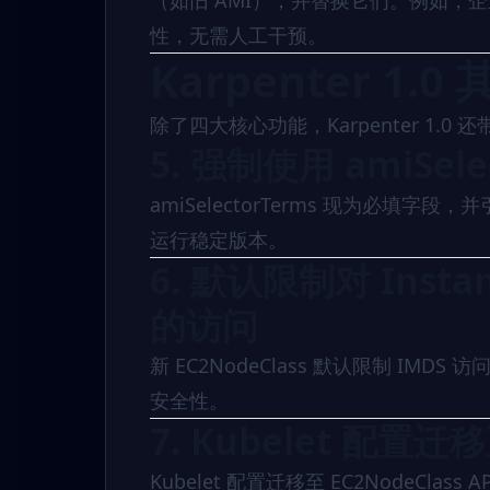
（如旧 AMI），并替换它们。例如，企业
性，无需人工干预。
Karpenter 1
除了四大核心功能，Karpenter 1.0
5. 强制使用 amiSel
amiSelectorTerms 现为必填字段
运行稳定版本。
6. 默认限制对 Instanc
的访问
新 EC2NodeClass 默认限制 IMD
安全性。
7. Kubelet 配置迁移
Kubelet 配置迁移至 EC2NodeCla