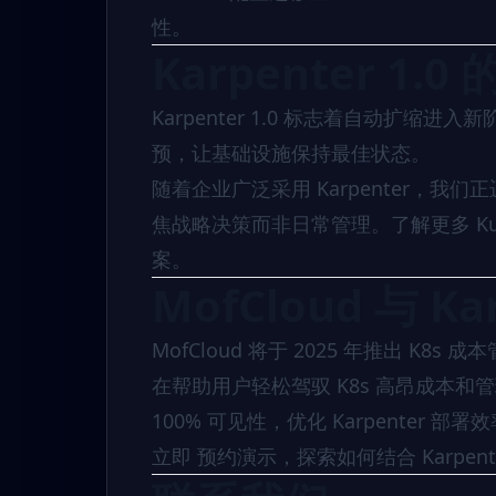
性。
Karpenter 
Karpenter 1.0 标志着自动扩
预，让基础设施保持最佳状态。
随着企业广泛采用 Karpenter，我们正
焦战略决策而非日常管理。了解更多 Kub
案
。
MofCloud 与 K
MofCloud
将于 2025 年推出 K8s 成
在帮助用户轻松驾驭 K8s 高昂成本和
100% 可见性，优化 Karpenter 部署
立即
预约演示
，探索如何结合 Karpente