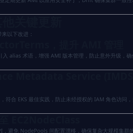
定期更新 AMI 以应用安全补丁，Drift 确保集群一致
.0 其他关键更新
 还带来以下改进：
ectorTerms，提升 AMI 管理
，并引入 alias 术语，增强 AMI 版本管理，防止意外升级，
e Metadata Service (IMDS
S 访问，符合 EKS 最佳实践，防止未经授权的 IAM 角色访问
至 EC2NodeClass
ss API，避免 NodePools 间配置漂移，确保复杂大规模集