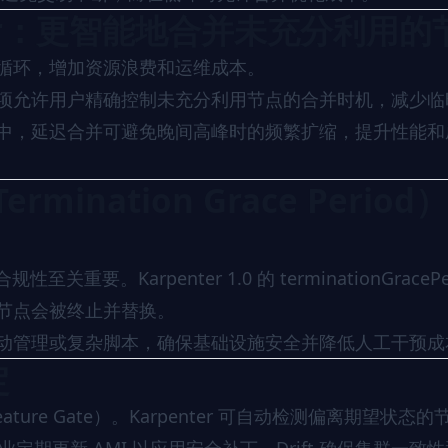
eAfter：更智能地合并未充分利用
”循环，增加资源浪费和运维成本。
dateAfter 选项允许用户精确控制未充分利用节点的合并时机，减少
中，延迟合并可避免晚间高峰时的频繁扩缩，提升性能和
mination Grace Period
至关重要。Karpenter 1.0 的 terminationGracePe
节点会被终止并替换。
动管理或复杂脚本，确保基础设施安全并降低人工干预成
定
ture Gate）。Karpenter 可自动检测偏离期望状态的