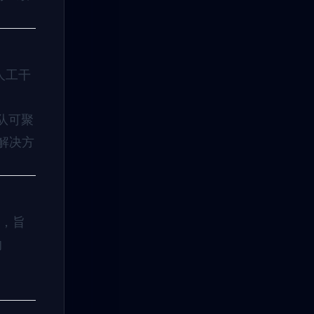
人工干
团队可聚
s 解决方
合，旨
的